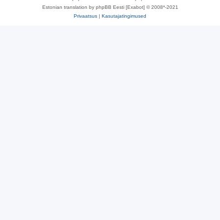
Estonian translation by phpBB Eesti [Exabot] © 2008*-2021
Privaatsus
|
Kasutajatingimused