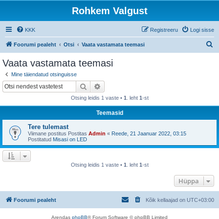
Rohkem Valgust
KKK
Registreeru
Logi sisse
O
Foorumi pealeht
Otsi
Vaata vastamata teemasi
t
Vaata vastamata teemasi
s
Mine täiendatud otsinguisse
i
Otsi
Täiendatud otsing
Otsing leidis 1 vaste •
1
. leht
1
-st
Teemasid
Tere tulemast
Viimane postitus Postitas
Admin
«
Reede, 21 Jaanuar 2022, 03:15
Postitatud
Misasi on LED
Otsing leidis 1 vaste •
1
. leht
1
-st
Hüppa
Foorumi pealeht
Kõik kellaajad on
UTC+03:00
Arendas
phpBB
® Forum Software © phpBB Limited