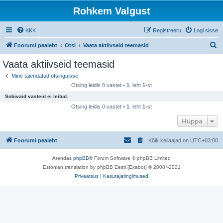
Rohkem Valgust
KKK
Registreeru
Logi sisse
O
Foorumi pealeht
Otsi
Vaata aktiivseid teemasid
t
Vaata aktiivseid teemasid
s
Mine täiendatud otsinguisse
i
Otsing leidis 0 vastet •
1
. leht
1
-st
Sobivaid vasteid ei leitud.
Otsing leidis 0 vastet •
1
. leht
1
-st
Hüppa
Foorumi pealeht
Kõik kellaajad on
UTC+03:00
Arendas
phpBB
® Forum Software © phpBB Limited
Estonian translation by phpBB Eesti [Exabot] © 2008*-2021
Privaatsus
|
Kasutajatingimused